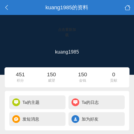
kuang1985的资料
点击重新加
载
kuang1985
451
150
150
0
积分
威望
金钱
贡献
Ta的主题
Ta的日志
发短消息
加为好友